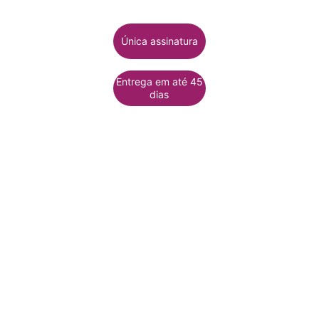
Única assinatura
Entrega em até 45
dias
A Solução de Gestão que 
unifica todos os dados da 
empresa
Entrega decisões preditivas em tempo 
real, combinando tecnologia de ponta 
com time de especialistas embarcados.
Quatro camadas para a 
excelência em Gestão